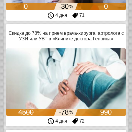
0
-30
0
%
4 дня
71
Скидка до 78% на прием врача-хирурга, артролога с
УЗИ или УВТ в «Клинике доктора Генрика»
4500
-78
990
%
4 дня
72