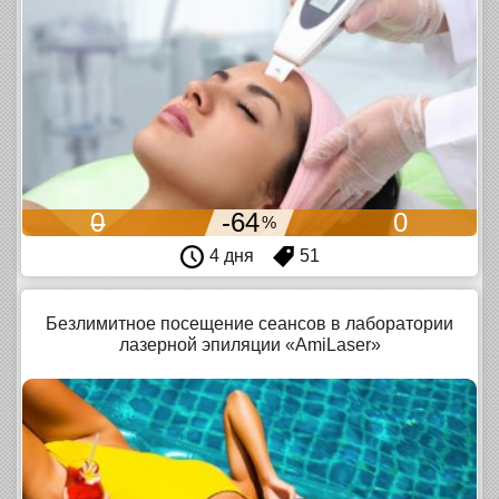
0
-64
0
%
4 дня
51
Безлимитное посещение сеансов в лаборатории
лазерной эпиляции «AmiLaser»