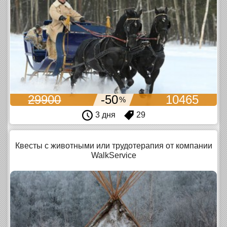
29900
-50
10465
%
3 дня
29
Квесты с животными или трудотерапия от компании
WalkService