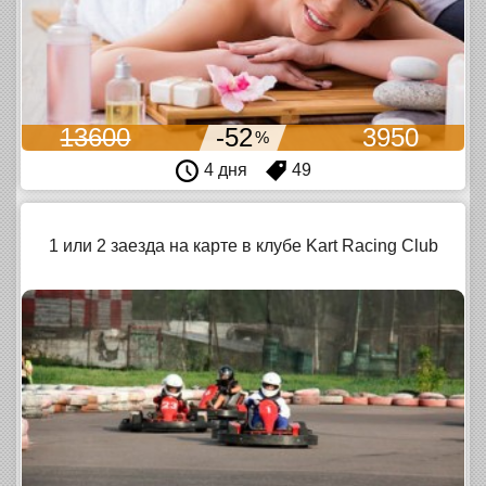
13600
-52
3950
%
4 дня
49
1 или 2 заезда на карте в клубе Kart Racing Club