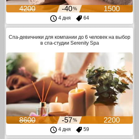
4200
-40
1500
%
4 дня
64
Спа-девичники для компании до 6 человек на выбор
в спа-студии Serenity Spa
8600
-57
2200
%
4 дня
59