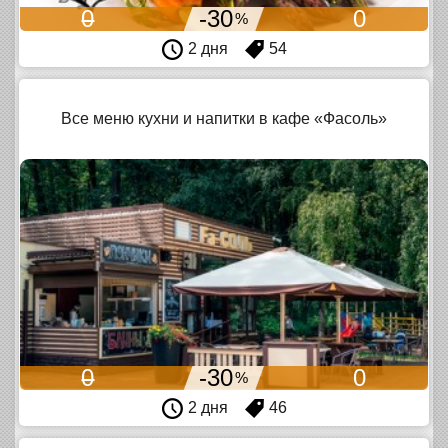
0
-30
0
%
2 дня
54
Все меню кухни и напитки в кафе «Фасоль»
0
-30
0
%
2 дня
46