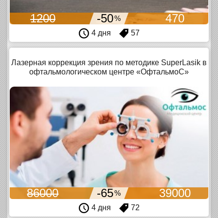
1200
-50
470
%
4 дня
57
Лазерная коррекция зрения по методике SuperLasik в
офтальмологическом центре «ОфтальмоС»
86000
-65
39000
%
4 дня
72