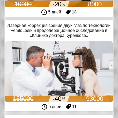
10000
-20
8000
%
5 дней
18
Лазерная коррекция зрения двух глаз по технологии
FemtoLasik и предоперационное обследование в
«Клинике доктора Куренкова»
155000
-40
93000
%
5 дней
11