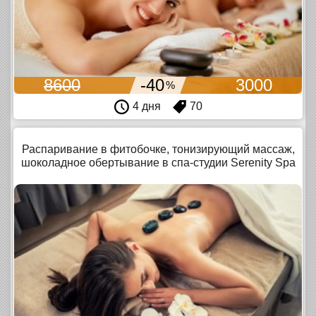
8600
-40
3000
%
4 дня
70
Распаривание в фитобочке, тонизирующий массаж,
шоколадное обертывание в спа-студии Serenity Spa