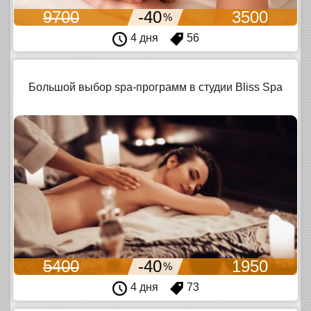
9700
-40
3500
%
4 дня
56
Большой выбор spa-программ в студии Bliss Spa
5400
-40
1950
%
4 дня
73