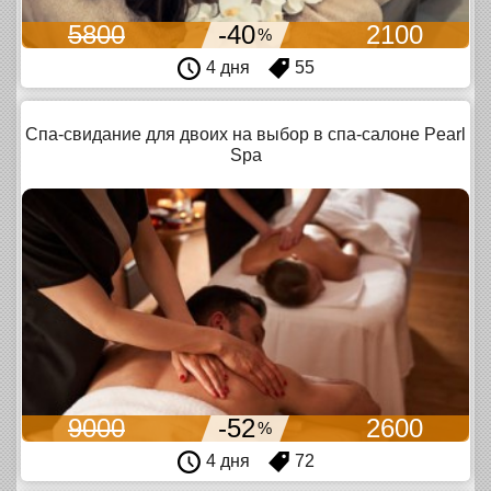
5800
-40
2100
%
4 дня
55
Спа-свидание для двоих на выбор в спа-салоне Pearl
Spa
9000
-52
2600
%
4 дня
72