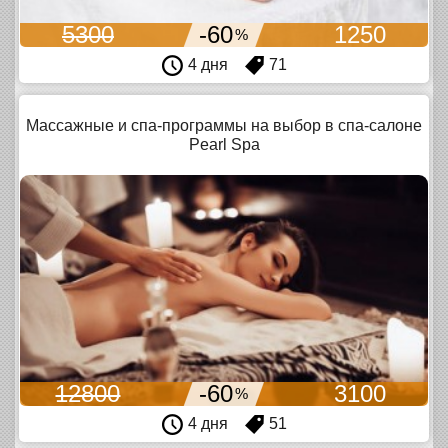
5300
-60
1250
%
4 дня
71
Массажные и спа-программы на выбор в спа-салоне
Pearl Spa
12800
-60
3100
%
4 дня
51