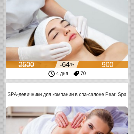
2500
-64
900
%
4 дня
70
SPA-девичники для компании в спа-салоне Pearl Spa