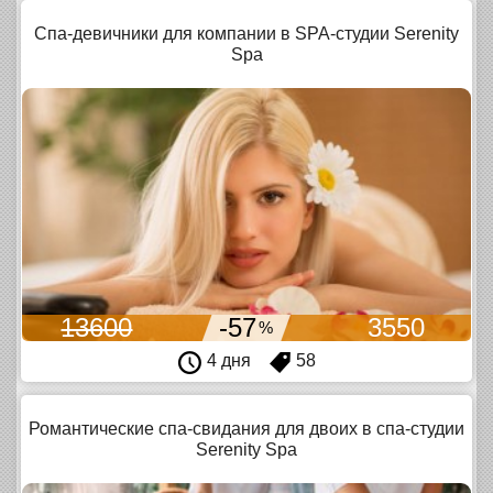
Спа-девичники для компании в SPA-студии Serenity
Spa
13600
-57
3550
%
4 дня
58
Романтические спа-свидания для двоих в спа-студии
Serenity Spa