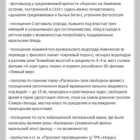
- фотовыход у средневековой крепости «Корела» на Замковом
острове, построенной в 1310 г. (здесь можно почувствовать
«дыхание средневековья и былых битв»), утренняя фотосессия
- посещение Сортавалы (города, бывшего под властью трех
империй и сохранившего дух гостеприимства), обед в городе в
уютном кафе с возможностью попробовать традиционные
карельские блюда
- посещение знаменитого рускеальского водопада Ахвенкоски (в
переводе с финского значит «окуневый порог»), четырех водопадов
в разливе реки Тохмайоки высотой в среднем по 3–4 м, мест съемок
фильма «А зори здесь тихие» и первого российского 3D-фильма
«Темный мир»
- прогулка по горному парку «Рускеала» (или свободное время) с
посещением заполненного водой мраморного каньона (видимость
под водой — до 15 м), природных и рукотворных чудес, свободное
время в парке (дегустация сбитня, спуск на самом длинном троллее
Северо-Запада, мастер-класс по рукоделию и наслаждение
природными красотами)
- посещение по пути заброшенной лютеранской кирхи, где были
написаны великие руны «Калевала» (знаменитый финно-
карельский эпос) (выход — по возможности)
- прибытие к ст. м. «Проспект просвещения» (у ТРК «Норд»)