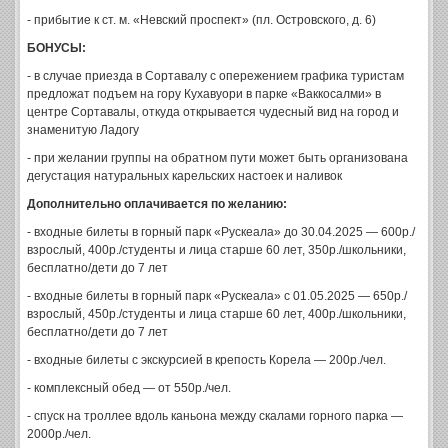
- прибытие к ст. м. «Невский проспект» (пл. Островского, д. 6)
БОНУСЫ:
- в случае приезда в Сортавалу с опережением графика туристам
предложат подъем на гору Кухавуори в парке «Ваккосалми» в
центре Сортавалы, откуда открывается чудесный вид на город и
знаменитую Ладогу
- при желании группы на обратном пути может быть организована
дегустация натуральных карельских настоек и наливок
Дополнительно оплачивается по желанию:
- входные билеты в горный парк «Рускеала» до 30.04.2025 — 600р./
взрослый, 400р./студенты и лица старше 60 лет, 350р./школьники,
бесплатно/дети до 7 лет
- входные билеты в горный парк «Рускеала» с 01.05.2025 — 650р./
взрослый, 450р./студенты и лица старше 60 лет, 400р./школьники,
бесплатно/дети до 7 лет
- входные билеты с экскурсией в крепость Корела — 200р./чел.
- комплексный обед — от 550р./чел.
- спуск на троллее вдоль каньона между скалами горного парка —
2000р./чел.