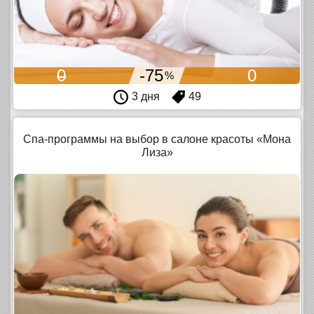
0
-75
0
%
3 дня
49
Спа-программы на выбор в салоне красоты «Мона
Лиза»