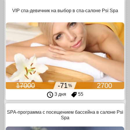
VIP спа-девичник на выбор в спа-салоне Psi Spa
17000
-71
2700
%
3 дня
55
SPA-программа с посещением бассейна в салоне Psi
Spa