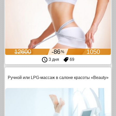
12600
-86
1050
%
3 дня
69
Ручной или LPG-массаж в салоне красоты «Beauty»