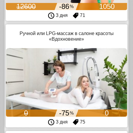
12600
-86
1050
%
3 дня
71
Ручной или LPG-массаж в салоне красоты
«Вдохновение»
0
-75
0
%
3 дня
75