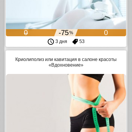
0
-75
0
%
3 дня
53
Криолиполиз или кавитация в салоне красоты
«Вдохновение»