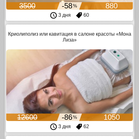
3500
-58
880
%
3 дня
60
Криолиполиз или кавитация в салоне красоты «Мона
Лиза»
12600
-86
1050
%
3 дня
62