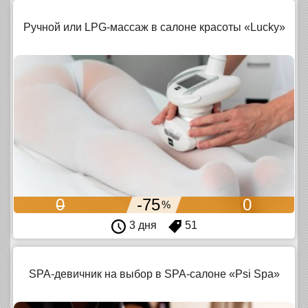
Ручной или LPG-массаж в салоне красоты «Lucky»
0
-75
0
%
3 дня
51
SPA-девичник на выбор в SPA-салоне «Psi Spa»