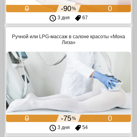
0
-90
0
%
3 дня
67
Ручной или LPG-массаж в салоне красоты «Мона
Лиза»
0
-75
0
%
3 дня
54