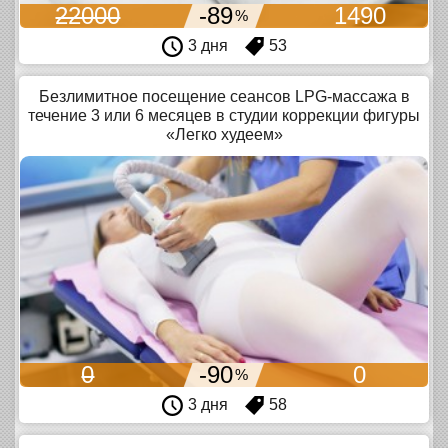
22000
-89
1490
%
3 дня
53
Безлимитное посещение сеансов LPG-массажа в
течение 3 или 6 месяцев в студии коррекции фигуры
«Легко худеем»
0
-90
0
%
3 дня
58