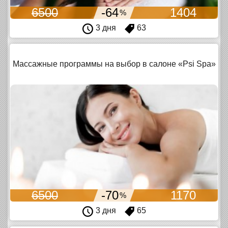
6500
-64
1404
%
3 дня
63
Массажные программы на выбор в салоне «Psi Spa»
6500
-70
1170
%
3 дня
65