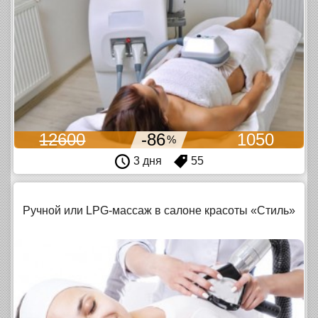
12600
-86
1050
%
3 дня
55
Ручной или LPG-массаж в салоне красоты «Стиль»