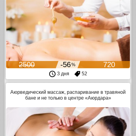
2500
-56
720
%
3 дня
52
Аюрведический массаж, распаривание в травяной
бане и не только в центре «Аюрдара»