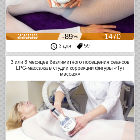
22000
-89
1470
%
3 дня
59
3 или 6 месяцев безлимитного посещения сеансов
LPG-массажа в студии коррекции фигуры «Тут
массаж»