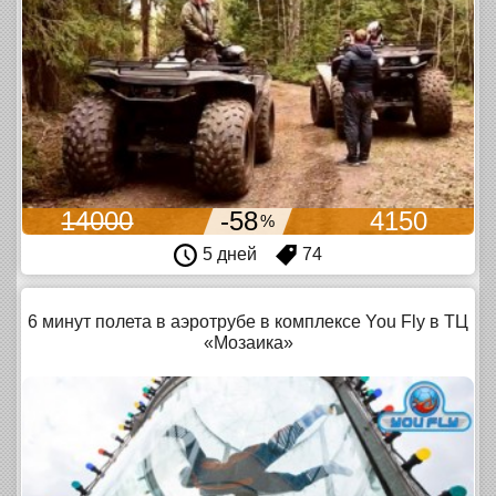
14000
-58
4150
%
5 дней
74
6 минут полета в аэротрубе в комплексе You Fly в ТЦ
«Мозаика»