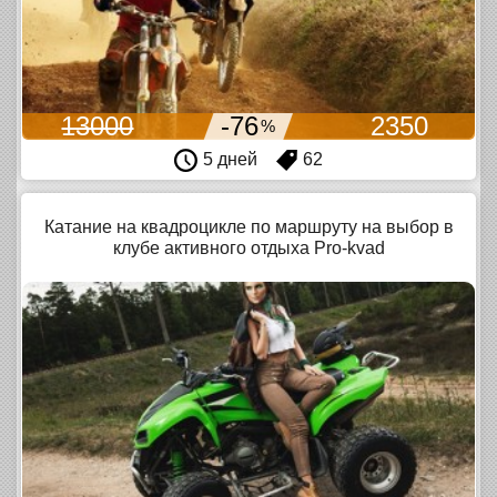
13000
-76
2350
%
5 дней
62
Катание на квадроцикле по маршруту на выбор в
клубе активного отдыха Pro-kvad