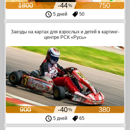
1800
-44
750
%
5 дней
50
Заезды на картах для взрослых и детей в картинг-
центре РСК «Русь»
900
-40
380
%
5 дней
65