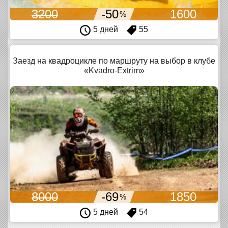
3200
-50
1600
%
5 дней
55
Заезд на квадроцикле по маршруту на выбор в клубе
«Kvadro-Extrim»
8000
-69
1850
%
5 дней
54