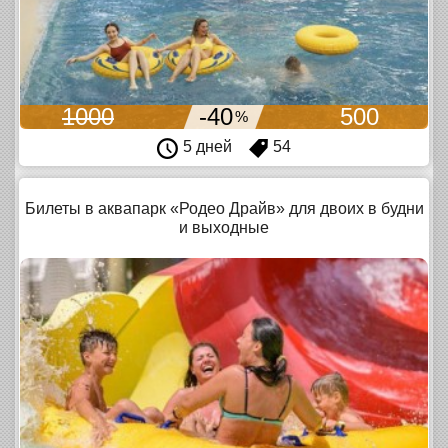
1000
-40
500
%
5 дней
54
Билеты в аквапарк «Родео Драйв» для двоих в будни
и выходные