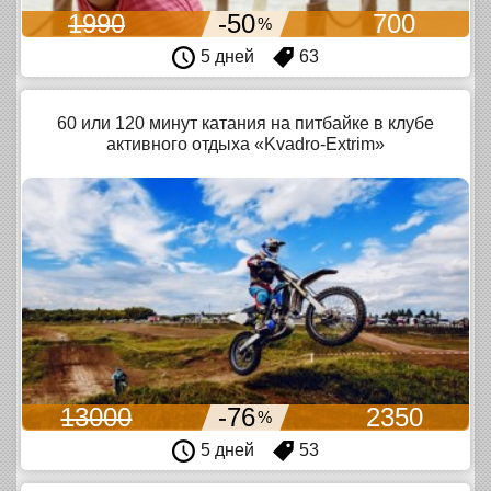
1990
-50
700
%
5 дней
63
60 или 120 минут катания на питбайке в клубе
активного отдыха «Kvadro-Extrim»
13000
-76
2350
%
5 дней
53