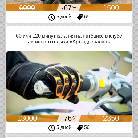
6000
-67
1500
%
5 дней
69
60 или 120 минут катания на питбайке в клубе
активного отдыха «Арт-адреналин»
13000
-76
2350
%
5 дней
56