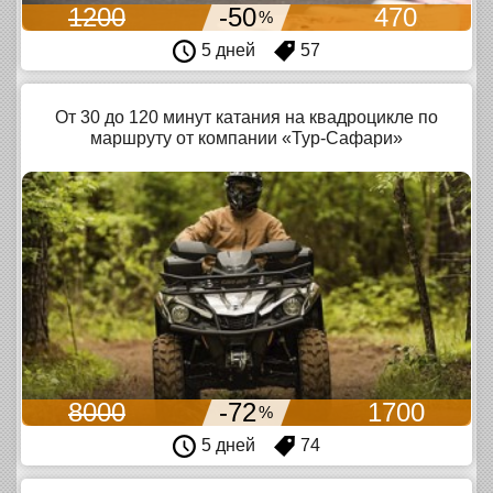
1200
-50
470
%
5 дней
57
От 30 до 120 минут катания на квадроцикле по
маршруту от компании «Тур-Сафари»
8000
-72
1700
%
5 дней
74