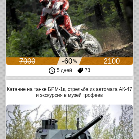
7000
-60
2100
%
5 дней
73
Катание на танке БРМ-1к, стрельба из автомата АК-47
и экскурсия в музей трофеев