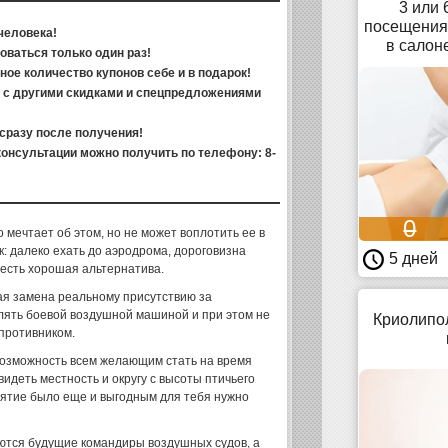
3 или 
посещения
человека!
в салон
ваться только один раз!
ое количество купонов себе и в подарок!
я с другими скидками и спецпредложениями
сразу после получения!
нсультации можно получить по телефону: 8-
0
о мечтает об этом, но не может воплотить ее в
к: далеко ехать до аэродрома, дороговизна
5 дней
 есть хорошая альтернатива.
ая замена реальному присутствию за
лять боевой воздушной машиной и при этом не
Криолипол
противником.
возможность всем желающим стать на время
увидеть местность и округу с высоты птичьего
риятие было еще и выгодным для тебя нужно
аются будущие командиры воздушных судов, а