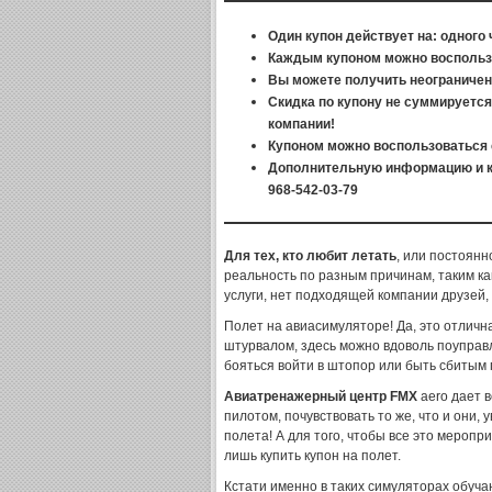
Один купон действует на: одного 
Каждым купоном можно воспользо
Вы можете получить неограниченн
Скидка по купону не суммируетс
компании!
Купоном можно воспользоваться 
Дополнительную информацию и ко
968-542-03-79
Для тех, кто любит летать
, или постоянн
реальность по разным причинам, таким ка
услуги, нет подходящей компании друзей,
Полет на авиасимуляторе! Да, это отличн
штурвалом, здесь можно вдоволь поуправ
бояться войти в штопор или быть сбитым 
Авиатренажерный центр FMX
aero дает 
пилотом, почувствовать то же, что и они, 
полета! А для того, чтобы все это мероп
лишь купить купон на полет.
Кстати именно в таких симуляторах обуч