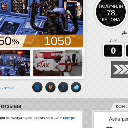
ПОЛУЧИЛИ
78
КУПОНА
До
50
1050
3000
%
дни
0
ь отзыв
ОТЗЫВЫ
КОНТ
дки на виртуальное пилотирование в
центре
Авиатре