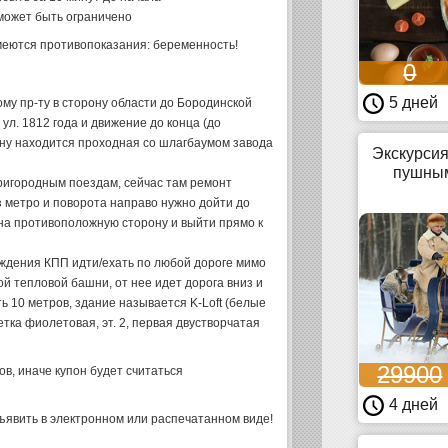
может быть ограничено
меются противопоказания: беременность!
0
5 дней
му пр-ту в сторону области до Бородинской
ул. 1812 года и движение до конца (до
ону находится проходная со шлагбаумом завода
Экскурсия
пушным
 пригородным поездам, сейчас там ремонт
з метро и поворота направо нужно дойти до
 на противоположную сторону и выйти прямо к
ждения КПП идти/ехать по любой дороге мимо
й тепловой башни, от нее идет дорога вниз и
ь 10 метров, здание называется K-Loft (белые
тка фиолетовая, эт. 2, первая двустворчатая
29900
в, иначе купон будет считаться
4 дней
явить в электронном или распечатанном виде!