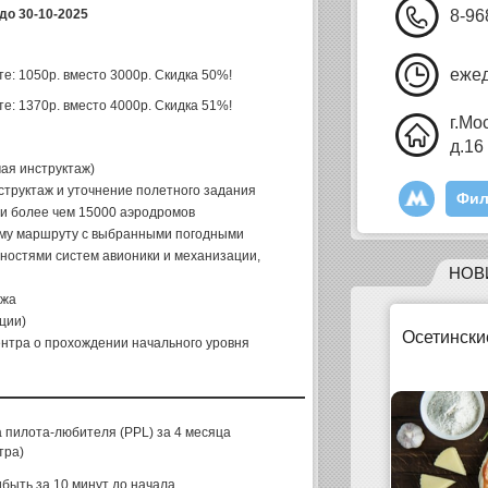
до 30-10-2025
8-96
ежед
те: 1050р. вместо 3000р. Скидка 50%!
те: 1370р. вместо 4000р. Скидка 51%!
г.Мо
д.16
ая инструктаж)
труктаж и уточнение полетного задания
Фил
 и более чем 15000 аэродромов
ому маршруту с выбранными погодными
ностями систем авионики и механизации,
НОВ
ажа
ции)
Осетински
нтра о прохождении начального уровня
 пилота-любителя (PPL) за 4 месяца
тра)
быть за 10 минут до начала