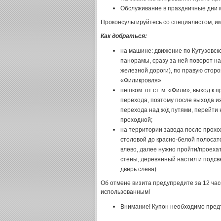
Обслуживание в праздничные дни 
Проконсультируйтесь со специалистом, и
Как добраться:
на машине: движение по Кутузовско
панорамы, сразу за ней поворот на 
железной дороги), по правую стор
«Филикровля»
пешком: от ст. м. «Фили», выход к
перехода, поэтому после выхода и
перехода над ж/д путями, перейти
проходной;
на территории завода после прохо
столовой до красно-белой полосато
влево, далее нужно пройти/проехат
стены, деревянный настил и подсве
дверь слева)
Об отмене визита предупредите за 12 часо
использованным!
Внимание! Купон необходимо предъ