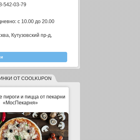
8-542-03-79
невно: с 10.00 до 20.00
сква, Кутузовский пр-д,
и
ИНКИ
ОТ
COOLKUPON
е пироги и пицца от пекарни
«МосПекарня»