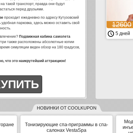
на такой транспорт, правда они будут
астаться перед друзьями.
ве
проходит ежедневно по адресу Кутузовский
12600
 удобная парковка, здесь можно оставить свой
нность.
5 дней
звлечение?
Подвижная кабина самолета
нутри также расположены абсолютные копии
время симуляции виден обзор на 180 градусов,
о, что это наикрутейший аттракцион!
НОВИНКИ ОТ COOLKUPON
Мод
торане
Тонизирующие спа-приграммы в спа-
инъе
салонах VestaSpa
ц