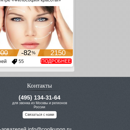
000
-82
2150
%
ПОДРОБНЕЕ
ней
55
Контакты
(495) 134-31-64
для звонка из Москвы и регионов
России
Связаться с нами
ьзователей
info@coolkupon.ru