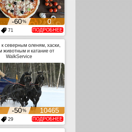
-60
0
%
ПОДРОБНЕЕ
71
 к северным оленям, хаски,
 животным и катание от
WalkService
-50
10465
%
ПОДРОБНЕЕ
29