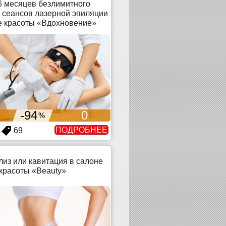
6 месяцев безлимитного
 сеансов лазерной эпиляции
е красоты «Вдохновение»
-94
0
%
ПОДРОБНЕЕ
69
из или кавитация в салоне
красоты «Beauty»