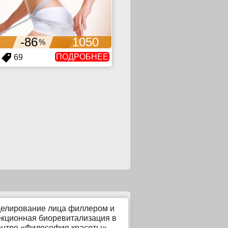
-86
1050
%
ПОДРОБНЕЕ
69
елирование лица филлером и
кционная биоревитализация в
ентре «Философия красоты»