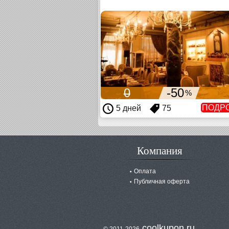
0
-50
%
ПОДР
5 дней
75
Компания
Оплата
Публичная оферта
coolkupon.ru