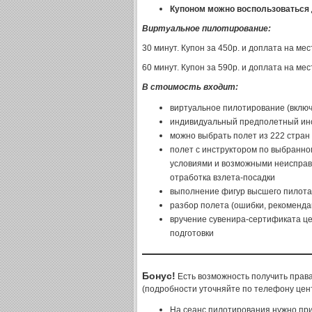
Купоном можно воспользоваться 
Виртуальное пилотирование
:
30 минут. Купон за 450р. и доплата на мес
60 минут. Купон за 590р. и доплата на мес
В стоимость входит:
виртуальное пилотирование (включ
индивидуальный предполетный инс
можно выбрать полет из 222 стран
полет с инструктором по выбранн
условиями и возможными неисправ
отработка взлета-посадки
выполнение фигур высшего пилот
разбор полета (ошибки, рекоменда
вручение сувенира-сертификата це
подготовки
Бонус!
Есть возможность получить права
(подробности уточняйте по телефону цен
На сеанс пилотирования нужно при